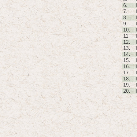
6.
7.
8.
9.
10.
11.
12.
13.
14.
15.
16.
17.
18.
19.
20.