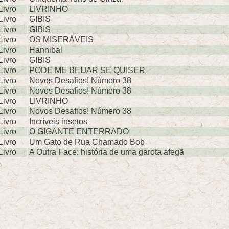
Livro
LIVRINHO
Livro
GIBIS
Livro
GIBIS
Livro
OS MISERÁVEIS
Livro
Hannibal
Livro
GIBIS
Livro
PODE ME BEIJAR SE QUISER
Livro
Novos Desafios! Número 38
Livro
Novos Desafios! Número 38
Livro
LIVRINHO
Livro
Novos Desafios! Número 38
Livro
Incríveis insetos
Livro
O GIGANTE ENTERRADO
Livro
Um Gato de Rua Chamado Bob
Livro
A Outra Face: história de uma garota afegã