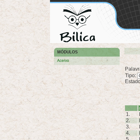
MÓDULOS
Acervo
Palavr
Tipo:
Estad
1.
2.
3.
4.
5.