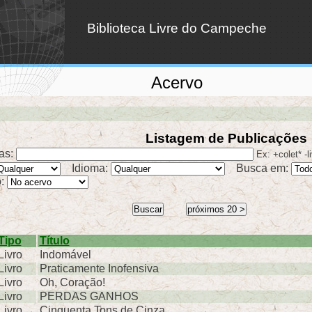
Biblioteca Livre do Campeche
Acervo
Listagem de Publicações
as:
Ex: +colet* -l
Idioma:
Busca em:
o:
Tipo
Título
Livro
Indomável
Livro
Praticamente Inofensiva
Livro
Oh, Coração!
Livro
PERDAS GANHOS
Livro
Cinquenta Tons de Cinza