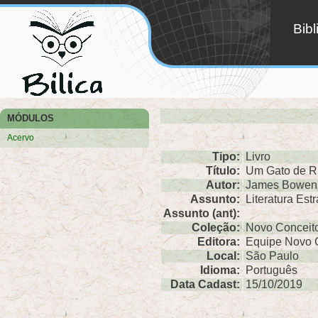
Bib
MÓDULOS
Acervo
Tipo:
Livro
Título:
Um Gato de 
Autor:
James Bowen
Assunto:
Literatura Es
Assunto (ant):
Coleção:
Novo Conceit
Editora:
Equipe Novo 
Local:
São Paulo
Idioma:
Português
Data Cadast:
15/10/2019