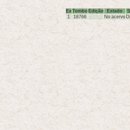
Ex
Tombo
Edição
Estado
S
1
18766
No acervo
D